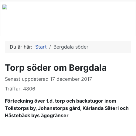
Du är här:
Start
Bergdala söder
Torp söder om Bergdala
Uppgifter
Senast uppdaterad 17 december 2017
Träffar: 4806
Förteckning över f.d. torp och backstugor inom
Tollstorps by, Johanstorps gård, Kårlanda Säteri och
Hästebäck bys ägogränser