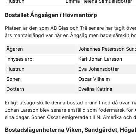
Hustrun
Emma Helena Samuelsdotter
Bostället Ångsågen i Hovmantorp
Platsen är den som AB Glas och Trä senare har tagit öve
års mantalslängd var här en Ångsåg men hade särskilt b
Ägaren
Johannes Petersson Sun
Inhyses arb.
Karl Johan Larsson
Hustrun
Eva Johansdotter
Sonen
Oscar Vilhelm
Dottern
Evelina Katrina
Enligt utsago skulle denna bostad brunnit ned då ovan nä
Johan Larsson blev senare anställd som fodermarsk för AB
sina dagar. Sonen Oscar emigrerade till N. Amerika och 
Bostadslägenheterna Viken, Sandgärdet, Höga