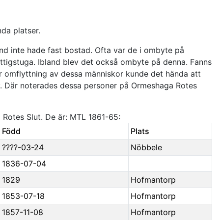
da platser.
and inte hade fast bostad. Ofta var de i ombyte på
. fattigstuga. Ibland blev det också ombyte på denna. Fanns
or omflyttning av dessa människor kunde det hända att
 by. Där noterades dessa personer på Ormeshaga Rotes
a Rotes Slut. De är: MTL 1861-65:
Född
Plats
????-03-24
Nöbbele
1836-07-04
1829
Hofmantorp
1853-07-18
Hofmantorp
1857-11-08
Hofmantorp