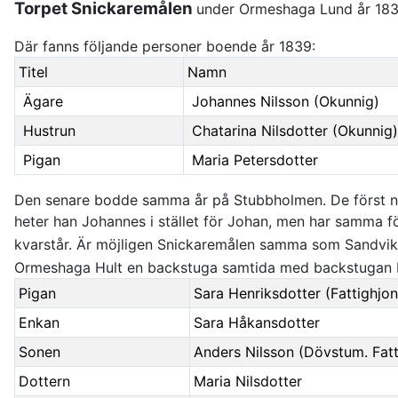
Torpet Snickaremålen
under Ormeshaga Lund år 18
Där fanns följande personer boende år 1839:
Titel
Namn
Ägare
Johannes Nilsson (Okunnig)
Hustrun
Chatarina Nilsdotter (Okunnig)
Pigan
Maria Petersdotter
Den senare bodde samma år på Stubbholmen. De först nä
heter han Johannes i stället för Johan, men har samma 
kvarstår. Är möjligen Snickaremålen samma som Sandvik 
Ormeshaga Hult en backstuga samtida med backstugan Li
Pigan
Sara Henriksdotter (Fattighjo
Enkan
Sara Håkansdotter
Sonen
Anders Nilsson (Dövstum. Fatt
Dottern
Maria Nilsdotter