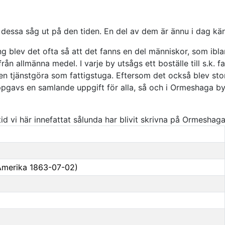
ur dessa såg ut på den tiden. En del av dem är ännu i dag kän
ng blev det ofta så att det fanns en del människor, som ibl
från allmänna medel. I varje by utsågs ett boställe till s.k
len tjänstgöra som fattigstuga. Eftersom det också blev st
n uppgavs en samlande uppgift för alla, så och i Ormeshaga
id vi här innefattat sålunda har blivit skrivna på Ormeshag
 Amerika 1863-07-02)