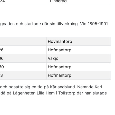
-24
Linneryd
gnaden och startade där sin tillverkning. Vid 1895-1901
Hovmantorp
26
Hofmantorp
06
Växjö
30
Hofmantorp
03
Hofmantorp
p och bosatte sig en tid på Kårlandslund. Nämnde Karl
då på Lägenheten Lilla Hem i Tollstorp där han slutade