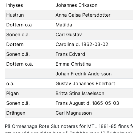
Inhyses
Johannes Eriksson
Hustrun
Anna Caisa Petersdotter
Dottern o.ä
Matilda
Sonen o.ä.
Carl Gustav
Dottern
Carolina d. 1862-03-02
Sonen o.ä.
Frans Edvard
Dottern o.ä.
Emma Christina
Johan Fredrik Andersson
o.ä.
Gustav Johannes Eberhart
Pigan
Britta Stina Israelsson
Sonen o.ä.
Frans August d. 1865-05-03
Drängen
Carl Magnusson
På Ormeshaga Rote Slut noteras för MTL 1881-85 finns föl