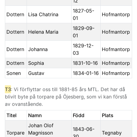
12
1827-05-
Dottern
Lisa Chatrina
Hofmantorp
01
1829-09-
Dottern
Helena Maria
Hofmantorp
01
1829-12-
Dottern
Johanna
Hofmantorp
03
Dottern
Sophia
1831-10-16
Hofmantorp
Sonen
Gustav
1834-01-16
Hofmantorp
T3
: Vi förflyttar oss till 1881-85 års MTL. Det har då
blivit byte på torpare på Öjesberg, som vi kan förstå
av ovanstående.
Titel
Namn
Född
Plats
Johan Olof
1843-06-
Torpare
Magnisson
Tegnaby
30