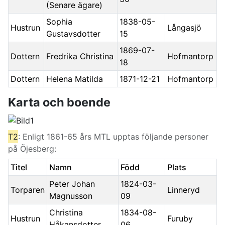
(Senare ägare)
Sophia
1838-05-
Hustrun
Långasjö
Gustavsdotter
15
1869-07-
Dottern
Fredrika Christina
Hofmantorp
18
Dottern
Helena Matilda
1871-12-21
Hofmantorp
Karta och boende
T2
: Enligt 1861-65 års MTL upptas följande personer
på Öjesberg:
Titel
Namn
Född
Plats
Peter Johan
1824-03-
Torparen
Linneryd
Magnusson
09
Christina
1834-08-
Hustrun
Furuby
Håkansdotter
06