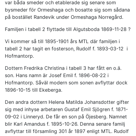
var båda smeder och etablerade sig senare som
bysmeder för Ormeshaga och bosatte sig som sådana
på bostället Randevik under Ormeshaga Norregård.
Familjen i tabell 2 flyttade till Algutsboda 1869-11-28 ?
Vi kommer så till 1895-1901 års MTL där familjen i
tabell 2 har tagit en fosterson, Rudolf f. 1893-03-12 i
Hofmantorp.
Dottern Fredrika Christina i tabell 3 har fått en o.ä.
son. Hans namn är Josef Emil f. 1896-08-22 i
Hofmantorp. Såväl modern som sonen avflyttar dock
1896-10-15 till Ekeberga.
Den andra dottern Helena Matilda Johansdotter gifter
sig med inhyse arbetaren Gustaf Emil Sjögren f. 1871-
09-02 i Linneryd. De får en son på Öjesberg. Namnet
blir Karl Amandus f. 1895-10-26. Denna senare familj
avflyttar till församling 301 år 1897 enligt MTL. Rudolf