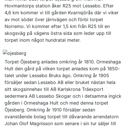
Hovmantorps station åker R25 mot Lessebo. Efter
4,6 km kommer vi till gården Kvarnsjörås där vi viker
av mot söder över järnvägen och förbi torpet
Norremo. Vi kommer efter 1,5 km från R25 till en
skogsväg på vägens östra sida som leder upp till
torpet inom något hundratal meter.
Torpet Öjesberg anlades omkring år 1810. Ormeshaga
Hult den gård på vilken torpet anlades kom på 1850-
talet under Lessebo Bruks ägo. Omkring år 1905
försäljer sedan Lessebo AB eller bruket nästan hela
sitt skogsinnehav till AB Karlskrona Träexport
sedermera AB Lessebo Skogar och i detsamma ingick
gården i Ormeshaga Hult och med denna torpet
Öjesberg. Omkring år 1910 försäljer sedan
ovanstående bolag torpet till dåvarande arrendatorn
Johan Olof Magnisson som senare i sin tur säljer till