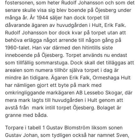
fostersonen, som heter Rudolf Johansson och som det
senare skulle visa sig blev boende på Öjesberg under
många år. År 1944 säljer han dock torpet till
dåvarande ägaren av huvudgården i Hult, Erik Falk.
Rudolf Johansson bor dock kvar på torpet utan att
behöva erlägga något arrende till någon gång på
1960-talet. Han var därmed den hitintills siste
inneboende på Öjesberg. Torpet används nu endast
som tillfällig sommarstuga. Dock skall det tilläggas att
arealen som numera tillhör själva torpet i dag är
mindre än tidigare. Ägaren Erik Falk, Ormeshaga Hult
har nämligen gjort ett byte på mark med
omkringliggande markägaren AB Lessebo Skogar, där
mera mark lagts till huvudgården i Hult genom att
avstå från mark intill torpet Öjesberg. Bolaget är
granne med båda.
Torpare i tabell 1 Gustav Blomström liksom sonen
Gustav Johan, som tydligen också har namnet Sven,