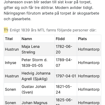
Johansson ovan blir sedan till sist kvar på torpet,
gifter sig och får tre döttrar. Modern avlider tidigt.
Näringsgren förutom arbete på torpet är skogsarbete
och glasarbete.
T1
: Enligt 1839 års MTL fanns följande personer där:
Titel
Namn
Född
Plats
Maja Lena
1782-06-
Hustrun
Hofmantorp
Streling
20
Peter Storm d.
1789-04-
Inhyse
Hofmantorp
1839-05-05
07
Hedvig Johanna
Hustrun
1797-04-01
Hofmantorp
Agrell (Sjuklig)
Gustav Johan
1821-05-
Sonen
Hofmantorp
(Sven)
24
1825-06-
Sonen
Johan Magnus
Hofmantorp