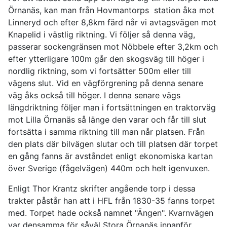
Örnanäs, kan man från Hovmantorps station åka mot
Linneryd och efter 8,8km färd når vi avtagsvägen mot
Knapelid i västlig riktning. Vi följer så denna väg,
passerar sockengränsen mot Nöbbele efter 3,2km och
efter ytterligare 100m går den skogsväg till höger i
nordlig riktning, som vi fortsätter 500m eller till
vägens slut. Vid en vägförgrening på denna senare
väg åks också till höger. I denna senare vägs
längdriktning följer man i fortsättningen en traktorväg
mot Lilla Örnanäs så länge den varar och får till slut
fortsätta i samma riktning till man når platsen. Från
den plats där bilvägen slutar och till platsen där torpet
en gång fanns är avståndet enligt ekonomiska kartan
över Sverige (fågelvägen) 440m och helt igenvuxen.
Enligt Thor Krantz skrifter angående torp i dessa
trakter påstår han att i HFL från 1830-35 fanns torpet
med. Torpet hade också namnet "Ängen". Kvarnvägen
var densamma för såväl Stora Örnanäs innanför