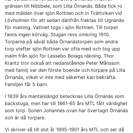
gränsen till Nöbbele, som Lilla Örnanäs. Båda fick ro
med mälden över sjön Rottnen och in Tvättviken vid
Lövholmen för att sedan därifrån fraktas till Ugnanäs
för malning. Vattnet togs i sjön Rottnen. Till torpet
fanns ingen körväg. Stugan revs omkring 1910.
Torparna på såväl båda Örnanästorpen som andra
torp utefter sjön Rottnen var ofta med och tog upp
malm från sjön för Lessebo Bolags räkning. Thor
Krantz tror också att nedanstående Peter Månsson
med familj var den förste boende och torpare på Lilla
Örnanäs, vilket vi inte med säkerhet kan bekräfta.
Familjen får 5 barn.
I 1839 års mantalslängd betecknas Lilla Örnanäs som
backstuga, men har till 1861-65 års MTL fått värdighet
som torp. Sonen Johannes ovan har övertagit Örnanäs
och är då torpare.
Vi skriver så till slut år 1895-1901 års MTL och ser då