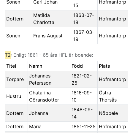
Sonen
Carl Johan
Hofmantorp
15
Matilda
1863-07-
Dottern
Hofmantorp
Charlotta
18
1867-03-
Sonen
Frans August
Hofmantorp
19
T2
: Enligt 1861 - 65 års HFL är boende:
Titel
Namn
Född
Plats
Johannes
1821-02-
Torpare
Hofmantorp
Petersson
25
Chatarina
1816-09-
Östra
Hustru
Göransdotter
10
Thorsås
1848-09-
Dottern
Johanna
Nöbbele
14
Dottern
Maria
1851-11-25
Hofmantorp