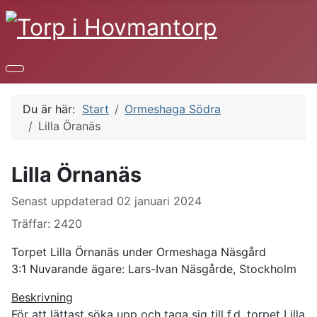
Du är här:
Start
Ormeshaga Södra
Lilla Öranäs
Lilla Örnanäs
Uppgifter
Senast uppdaterad 02 januari 2024
Träffar: 2420
Torpet Lilla Örnanäs under Ormeshaga Näsgård
3:1 Nuvarande ägare: Lars-Ivan Näsgårde, Stockholm
Beskrivning
För att lättast söka upp och taga sig till f.d. torpet Lilla