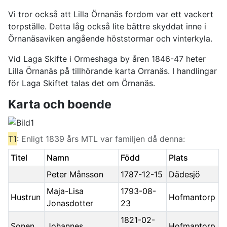
Vi tror också att Lilla Örnanäs fordom var ett vackert
torpställe. Detta låg också lite bättre skyddat inne i
Örnanäsaviken angående höststormar och vinterkyla.
Vid Laga Skifte i Ormeshaga by åren 1846-47 heter
Lilla Örnanäs på tillhörande karta Orranäs. I handlingar
för Laga Skiftet talas det om Örnanäs.
Karta och boende
T1
: Enligt 1839 års MTL var familjen då denna:
Titel
Namn
Född
Plats
Peter Månsson
1787-12-15
Dädesjö
Maja-Lisa
1793-08-
Hustrun
Hofmantorp
Jonasdotter
23
1821-02-
Sonen
Johannes
Hofmantorp