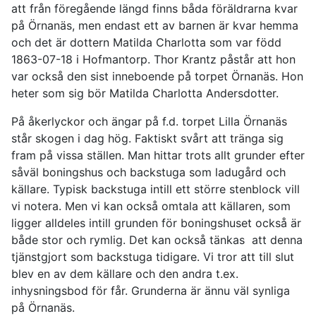
att från föregående längd finns båda föräldrarna kvar
på Örnanäs, men endast ett av barnen är kvar hemma
och det är dottern Matilda Charlotta som var född
1863-07-18 i Hofmantorp. Thor Krantz påstår att hon
var också den sist inneboende på torpet Örnanäs. Hon
heter som sig bör Matilda Charlotta Andersdotter.
På åkerlyckor och ängar på f.d. torpet Lilla Örnanäs
står skogen i dag hög. Faktiskt svårt att tränga sig
fram på vissa ställen. Man hittar trots allt grunder efter
såväl boningshus och backstuga som ladugård och
källare. Typisk backstuga intill ett större stenblock vill
vi notera. Men vi kan också omtala att källaren, som
ligger alldeles intill grunden för boningshuset också är
både stor och rymlig. Det kan också tänkas att denna
tjänstgjort som backstuga tidigare. Vi tror att till slut
blev en av dem källare och den andra t.ex.
inhysningsbod för får. Grunderna är ännu väl synliga
på Örnanäs.