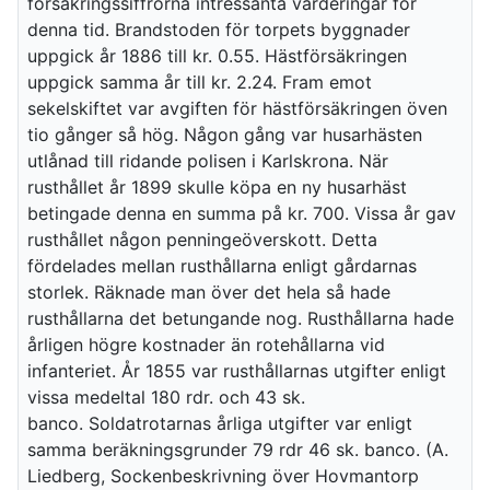
försäkringssiffrorna intressanta värderingar för
denna tid. Brandstoden för torpets byggnader
uppgick år 1886 till kr. 0.55. Hästförsäkringen
uppgick samma år till kr. 2.24. Fram emot
sekelskiftet var avgiften för hästförsäkringen öven
tio gånger så hög. Någon gång var husarhästen
utlånad till ridande polisen i Karlskrona. När
rusthållet år 1899 skulle köpa en ny husarhäst
betingade denna en summa på kr. 700. Vissa år gav
rusthållet någon penningeöverskott. Detta
fördelades mellan rusthållarna enligt gårdarnas
storlek. Räknade man över det hela så hade
rusthållarna det betungande nog. Rusthållarna hade
årligen högre kostnader än rotehållarna vid
infanteriet. År 1855 var rusthållarnas utgifter enligt
vissa medeltal 180 rdr. och 43 sk.
banco. Soldatrotarnas årliga utgifter var enligt
samma beräkningsgrunder 79 rdr 46 sk. banco. (A.
Liedberg, Sockenbeskrivning över Hovmantorp