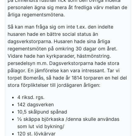
på Linnehults rusthåll fick som den övriga indelta
personalen ägna sig mera åt fredliga värv mellan de
årliga regementsmötena.
Så kan man fråga sig om inte t.ex. den indelte
husaren hade en bättre social status än
dagsverkstorparna. Husaren hade sina årliga
regementsmöten på omkring 30 dagar om året.
Vidare hade han kyrkparader, hästmönstring.
persedelsyn m.m. Dagsverkstorparna hade stora
pålagor. En jämförelse kan vara intressant. Tar vi
torpet Bomerås, så hade år 1814 torparen en hel del
stora förpliktelser till jordägaren årligen:
4 riksd. rgs.
142 dagsverken
10,5 skålpund spånad
½ skäppa björkaska /denna skulle användas
som lut vid bykning/
120 st. lövkärvar