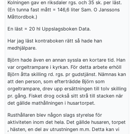
Kolningen gav en riksdaler rgs. och 35 sk. per läst.
(En tunna fast mått = 146,6 liter Sam. O Janssons
Måttordbok.)
En läst = 20 hl Uppslagsboken Data.
Har jag läst kontraboken rätt så hade han
medhjälpare.
Björn hade även en annan syssla en kortare tid. Han
var orgeltrampare i kyrkan. För detta arbete erhöll
Björn åtta skilling rd. rgs. pr gudstjänst. Nämnas kan
att den person, som efterträdde Björn som
orgeltrampare, drev upp ersättningen till tolv skilling
pr. gång. Fisket drog också sitt strå till stacken när
det gällde mathållningen i husartorpet.
Rusthållaren blev någon slags styrelse för
aktiviteten inom det hela. Det gällde husaren, torpet
, hästen, en del av utrustningen m.m. Detta kan vi