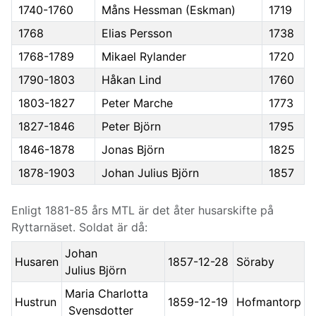
1740-1760
Måns Hessman (Eskman)
1719
1768
Elias Persson
1738
1768-1789
Mikael Rylander
1720
1790-1803
Håkan Lind
1760
1803-1827
Peter Marche
1773
1827-1846
Peter Björn
1795
1846-1878
Jonas Björn
1825
1878-1903
Johan Julius Björn
1857
Enligt 1881-85 års MTL är det åter husarskifte på
Ryttarnäset. Soldat är då:
Johan
Husaren
1857-12-28
Söraby
Julius Björn
Maria Charlotta
Hustrun
1859-12-19
Hofmantorp
Svensdotter