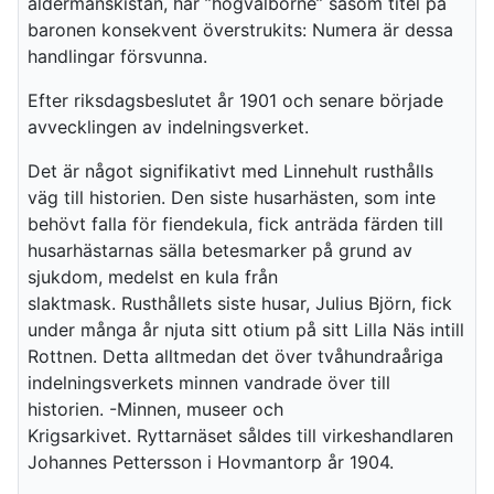
åldermanskistan, har ”högvälborne” såsom titel på
baronen konsekvent överstrukits: Numera är dessa
handlingar försvunna.
Efter riksdagsbeslutet år 1901 och senare började
avvecklingen av indelningsverket.
Det är något signifikativt med Linnehult rusthålls
väg till historien. Den siste husarhästen, som inte
behövt falla för fiendekula, fick anträda färden till
husarhästarnas sälla betesmarker på grund av
sjukdom, medelst en kula från
slaktmask. Rusthållets siste husar, Julius Björn, fick
under många år njuta sitt otium på sitt Lilla Näs intill
Rottnen. Detta alltmedan det över tvåhundraåriga
indelningsverkets minnen vandrade över till
historien. -Minnen, museer och
Krigsarkivet. Ryttarnäset såldes till virkeshandlaren
Johannes Pettersson i Hovmantorp år 1904.