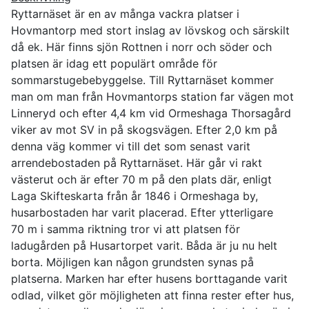
Ryttarnäset är en av många vackra platser i
Hovmantorp med stort inslag av lövskog och särskilt
då ek. Här finns sjön Rottnen i norr och söder och
platsen är idag ett populärt område för
sommarstugebebyggelse. Till Ryttarnäset kommer
man om man från Hovmantorps station far vägen mot
Linneryd och efter 4,4 km vid Ormeshaga Thorsagård
viker av mot SV in på skogsvägen. Efter 2,0 km på
denna väg kommer vi till det som senast varit
arrendebostaden på Ryttarnäset. Här går vi rakt
västerut och är efter 70 m på den plats där, enligt
Laga Skifteskarta från år 1846 i Ormeshaga by,
husarbostaden har varit placerad. Efter ytterligare
70 m i samma riktning tror vi att platsen för
ladugården på Husartorpet varit. Båda är ju nu helt
borta. Möjligen kan någon grundsten synas på
platserna. Marken har efter husens borttagande varit
odlad, vilket gör möjligheten att finna rester efter hus,