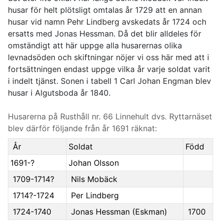
husar för helt plötsligt omtalas år 1729 att en annan
husar vid namn Pehr Lindberg avskedats år 1724 och
ersatts med Jonas Hessman. Då det blir alldeles för
omständigt att här uppge alla husarernas olika
levnadsöden och skiftningar nöjer vi oss här med att i
fortsättningen endast uppge vilka år varje soldat varit
i indelt tjänst. Sonen i tabell 1 Carl Johan Engman blev
husar i Algutsboda år 1840.
Husarerna på Rusthåll nr. 66 Linnehult dvs. Ryttarnäset
blev därför följande från år 1691 räknat:
År
Soldat
Född
1691-?
Johan Olsson
1709-1714?
Nils Mobäck
1714?-1724
Per Lindberg
1724-1740
Jonas Hessman (Eskman)
1700