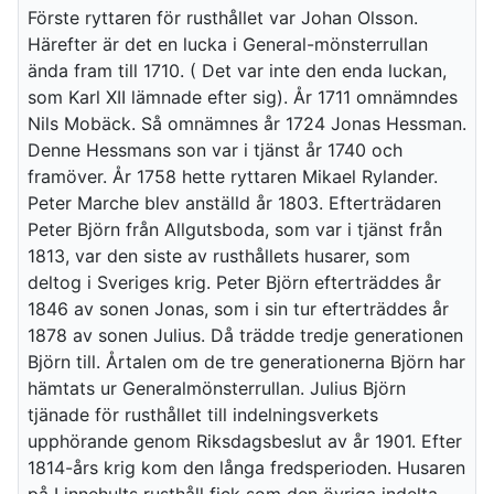
Förste ryttaren för rusthållet var Johan Olsson.
Härefter är det en lucka i General-mönsterrullan
ända fram till 1710. ( Det var inte den enda luckan,
som Karl XII lämnade efter sig). År 1711 omnämndes
Nils Mobäck. Så omnämnes år 1724 Jonas Hessman.
Denne Hessmans son var i tjänst år 1740 och
framöver. År 1758 hette ryttaren Mikael Rylander.
Peter Marche blev anställd år 1803. Efterträdaren
Peter Björn från Allgutsboda, som var i tjänst från
1813, var den siste av rusthållets husarer, som
deltog i Sveriges krig. Peter Björn efterträddes år
1846 av sonen Jonas, som i sin tur efterträddes år
1878 av sonen Julius. Då trädde tredje generationen
Björn till. Årtalen om de tre generationerna Björn har
hämtats ur Generalmönsterrullan. Julius Björn
tjänade för rusthållet till indelningsverkets
upphörande genom Riksdagsbeslut av år 1901. Efter
1814-års krig kom den långa fredsperioden. Husaren