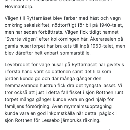
Hovmantorp.
Vägen till Ryttarnäset blev farbar med häst och vagn
omkring sekelskiftet, nödtorftigt för bil på 1940-talet,
men har sedan förbättrats. Vägen fick tidigt namnet
”Svarte vägen” efter kolkörningen här. Åkerarealen på
gamla husartorpet har brukats till inpå 1950-talet, men
blev därefter helt enbart sommarställe.
Levebrödet för varje husar på Ryttarnäset har givetvis
i första hand varit soldatlönen samt det lilla som
jorden kunde ge och där många gånger den
hemmavarande hustrun fick dra det tyngsta lasset. Vi
tror också att just i detta fall fisket i sjön Rottnen runt
torpet många gånger kunde vara en god hjälp för
familjens försörjning. Även myrmalmsupptagning
kunde vara en god inkomstkälla när detta pågick i
sjön Rottnen för Lessebo järnbruks räkning.