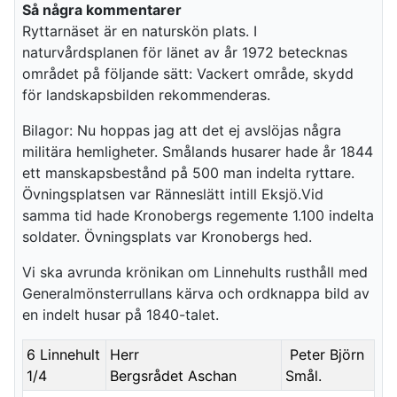
Så några kommentarer
Ryttarnäset är en naturskön plats. I
naturvårdsplanen för länet av år 1972 betecknas
området på följande sätt: Vackert område, skydd
för landskapsbilden rekommenderas.
Bilagor: Nu hoppas jag att det ej avslöjas några
militära hemligheter. Smålands husarer hade år 1844
ett manskapsbestånd på 500 man indelta ryttare.
Övningsplatsen var Ränneslätt intill Eksjö.Vid
samma tid hade Kronobergs regemente 1.100 indelta
soldater. Övningsplats var Kronobergs hed.
Vi ska avrunda krönikan om Linnehults rusthåll med
Generalmönsterrullans kärva och ordknappa bild av
en indelt husar på 1840-talet.
6 Linnehult
Herr
Peter Björn
1/4
Bergsrådet Aschan
Smål.