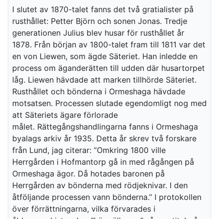
I slutet av 1870-talet fanns det två gratialister på
rusthållet: Petter Björn och sonen Jonas. Tredje
generationen Julius blev husar för rusthållet år
1878. Från början av 1800-talet fram till 1811 var det
en von Liewen, som ägde Säteriet. Han inledde en
process om äganderätten till udden där husartorpet
låg. Liewen hävdade att marken tillhörde Säteriet.
Rusthållet och bönderna i Ormeshaga hävdade
motsatsen. Processen slutade egendomligt nog med
att Säteriets ägare förlorade
målet. Rättegångshandlingarna fanns i Ormeshaga
byalags arkiv år 1935. Detta år skrev två forskare
från Lund, jag citerar: ”Omkring 1800 ville
Herrgården i Hofmantorp gå in med rågången på
Ormeshaga ägor. Då hotades baronen på
Herrgården av bönderna med rödjeknivar. I den
åtföljande processen vann bönderna.” I protokollen
över förrättningarna, vilka förvarades i