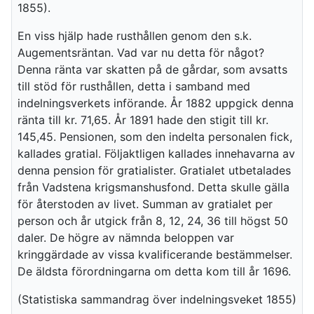
1855).
En viss hjälp hade rusthållen genom den s.k.
Augementsräntan. Vad var nu detta för något?
Denna ränta var skatten på de gårdar, som avsatts
till stöd för rusthållen, detta i samband med
indelningsverkets införande. År 1882 uppgick denna
ränta till kr. 71,65. År 1891 hade den stigit till kr.
145,45. Pensionen, som den indelta personalen fick,
kallades gratial. Följaktligen kallades innehavarna av
denna pension för gratialister. Gratialet utbetalades
från Vadstena krigsmanshusfond. Detta skulle gälla
för återstoden av livet. Summan av gratialet per
person och år utgick från 8, 12, 24, 36 till högst 50
daler. De högre av nämnda beloppen var
kringgärdade av vissa kvalificerande bestämmelser.
De äldsta förordningarna om detta kom till år 1696.
(Statistiska sammandrag över indelningsveket 1855)