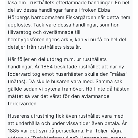
läsa om i rusthållets efterlämnade handlingar. En hel
del av dessa handlingar fanns i fröken Ebba
Hörbergs barndomshem Fiskargården när detta hem
upplöstes. Tack vare dessa handlingar, som hon
tillvaratog och överlämnade till
hembygdsföreningens arkiv, kan vi nu få en hel del
detaljer från rusthållets sista år.
Här följer en del utdrag m.m. ur rusthållets
handlingar. År 1854 beslutade rusthållet att när ny
fodervärd tog emot husarhästen skulle den ”målas”
(mätas). Då skulle husaren vara med. Samma sak
gällde sedan vi bytena framöver. Höll inte då hästen
måttet så var det värst för den avlämnande
fodervärden.
Husarens utrustning fick även rusthållet vara med
att underhålla och under vissa tider även betala. År
1885 var det syn på persedlarna. Här följer några