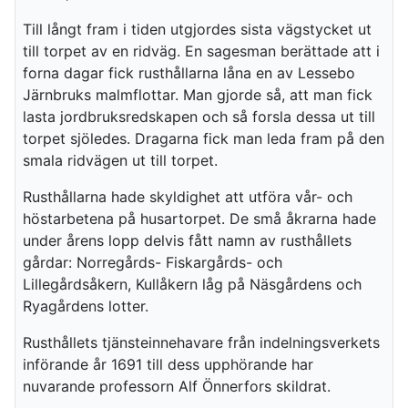
Till långt fram i tiden utgjordes sista vägstycket ut
till torpet av en ridväg. En sagesman berättade att i
forna dagar fick rusthållarna låna en av Lessebo
Järnbruks malmflottar. Man gjorde så, att man fick
lasta jordbruksredskapen och så forsla dessa ut till
torpet sjöledes. Dragarna fick man leda fram på den
smala ridvägen ut till torpet.
Rusthållarna hade skyldighet att utföra vår- och
höstarbetena på husartorpet. De små åkrarna hade
under årens lopp delvis fått namn av rusthållets
gårdar: Norregårds- Fiskargårds- och
Lillegårdsåkern, Kullåkern låg på Näsgårdens och
Ryagårdens lotter.
Rusthållets tjänsteinnehavare från indelningsverkets
införande år 1691 till dess upphörande har
nuvarande professorn Alf Önnerfors skildrat.