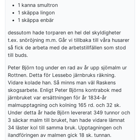
1 kanna smultron
1 skäppa lingon
1 skäppa enbär
dessutom hade torparen en hel del skyldigheter
t.ex. snöröjning m.m. Går vi tillbaka till våra husarer
så fick de arbeta med de arbetstillfällen som stod
till buds.
Peter Björn tog under en rad av år upp sjömalm ur
Rottnen. Detta för Lessebo järnbruks räkning.
Vidare kolade han. Så minns man väl Raskens
skogsarbete. Enligt Peter Björns kontrabok med
järnbruket var ersättningen för år 1834-år
malmupptagning och kolning 165 rd. och 32 sk.
Under detta år hade Björn levererat 349 tunnor och
3 säckar malm till bruket, han hade vidare lämnat
34 läster kol till samma bruk. Upptagningen och
ilandföringen av malmen gick 18 sk. tunnan.