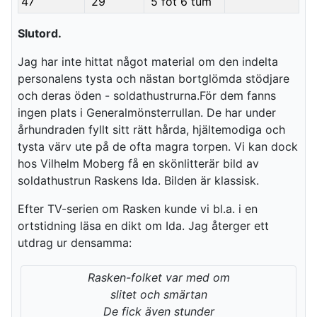
47
29
5 fot 6 tum
Slutord.
Jag har inte hittat något material om den indelta
personalens tysta och nästan bortglömda stödjare
och deras öden - soldathustrurna.För dem fanns
ingen plats i Generalmönsterrullan. De har under
århundraden fyllt sitt rätt hårda, hjältemodiga och
tysta värv ute på de ofta magra torpen. Vi kan dock
hos Vilhelm Moberg få en skönlitterär bild av
soldathustrun Raskens Ida. Bilden är klassisk.
Efter TV-serien om Rasken kunde vi bl.a. i en
ortstidning läsa en dikt om Ida. Jag återger ett
utdrag ur densamma:
Rasken-folket var med om
slitet och smärtan
De fick även stunder