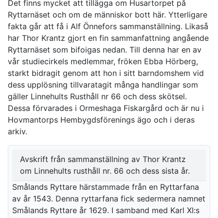
Det finns mycket att tillägga om Husartorpet på
Ryttarnäset och om de människor bott här. Ytterligare
fakta går att få i Alf Önnefors sammanställning. Likaså
har Thor Krantz gjort en fin sammanfattning angående
Ryttarnäset som bifoigas nedan. Till denna har en av
vår studiecirkels medlemmar, fröken Ebba Hörberg,
starkt bidragit genom att hon i sitt barndomshem vid
dess upplösning tillvaratagit många handlingar som
gäller Linnehults Rusthåll nr 66 och dess skötsel.
Dessa förvarades i Ormeshaga Fiskargård och är nu i
Hovmantorps Hembygdsförenings ägo och i deras
arkiv.
Avskrift från sammanställning av Thor Krantz
om Linnehults rusthåll nr. 66 och dess sista år.
Smålands Ryttare härstammade från en Ryttarfana
av år 1543. Denna ryttarfana fick sedermera namnet
Smålands Ryttare år 1629. I samband med Karl XI:s