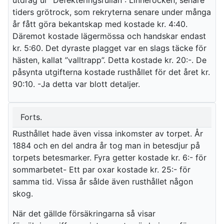
utdrag ur ”Defekteringsrullan”: Linnerocken, senare
tiders grötrock, som rekryterna senare under många
år fått göra bekantskap med kostade kr. 4:40.
Däremot kostade lägermössa och handskar endast
kr. 5:60. Det dyraste plagget var en slags täcke för
hästen, kallat ”valltrapp”. Detta kostade kr. 20:-. De
påsynta utgifterna kostade rusthållet för det året kr.
90:10. -Ja detta var blott detaljer.
Forts.
Rusthållet hade även vissa inkomster av torpet. År
1884 och en del andra år tog man in betesdjur på
torpets betesmarker. Fyra getter kostade kr. 6:- för
sommarbetet- Ett par oxar kostade kr. 25:- för
samma tid. Vissa år sålde även rusthållet någon
skog.
När det gällde försäkringarna så visar