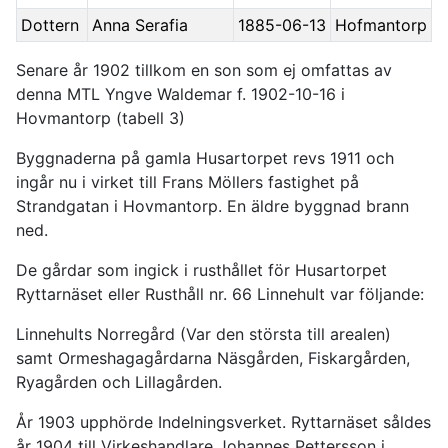
Dottern
Anna Serafia
1885-06-13
Hofmantorp
Senare år 1902 tillkom en son som ej omfattas av
denna MTL Yngve Waldemar f. 1902-10-16 i
Hovmantorp (tabell 3)
Byggnaderna på gamla Husartorpet revs 1911 och
ingår nu i virket till Frans Möllers fastighet på
Strandgatan i Hovmantorp. En äldre byggnad brann
ned.
De gårdar som ingick i rusthållet för Husartorpet
Ryttarnäset eller Rusthåll nr. 66 Linnehult var följande:
Linnehults Norregård (Var den största till arealen)
samt Ormeshagagårdarna Näsgården, Fiskargården,
Ryagården och Lillagården.
År 1903 upphörde Indelningsverket. Ryttarnäset såldes
år 1904 till Virkeshandlare Johannes Pettersson i