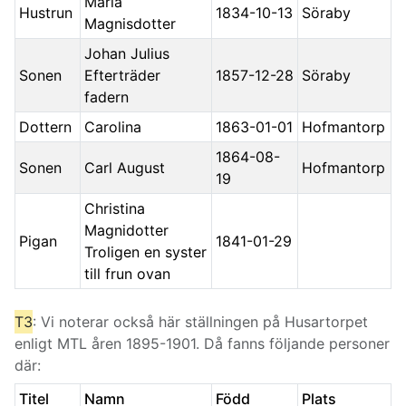
Maria
Hustrun
1834-10-13
Söraby
Magnisdotter
Johan Julius
Sonen
Efterträder
1857-12-28
Söraby
fadern
Dottern
Carolina
1863-01-01
Hofmantorp
1864-08-
Sonen
Carl August
Hofmantorp
19
Christina
Magnidotter
Pigan
1841-01-29
Troligen en syster
till frun ovan
T3
: Vi noterar också här ställningen på Husartorpet
enligt MTL åren 1895-1901. Då fanns följande personer
där:
Titel
Namn
Född
Plats