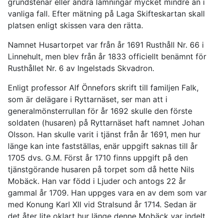
grundstenar eller andra lämningar mycket mindre än i
vanliga fall. Efter mätning på Laga Skifteskartan skall
platsen enligt skissen vara den rätta.
Namnet Husartorpet var från år 1691 Rusthåll Nr. 66 i
Linnehult, men blev från år 1833 officiellt benämnt för
Rusthållet Nr. 6 av Ingelstads Skvadron.
Enligt professor Alf Önnefors skrift till familjen Falk,
som är delägare i Ryttarnäset, ser man att i
generalmönsterrullan för år 1692 skulle den förste
soldaten (husaren) på Ryttarnäset haft namnet Johan
Olsson. Han skulle varit i tjänst från år 1691, men hur
länge kan inte fastställas, enär uppgift saknas till år
1705 dvs. G.M. Först år 1710 finns uppgift på den
tjänstgörande husaren på torpet som då hette Nils
Mobäck. Han var född i Ljuder och antogs 22 år
gammal år 1709. Han uppges vara en av dem som var
med Konung Karl XII vid Stralsund år 1714. Sedan är
det åter lite oklart hur länge denne Mobäck var indelt