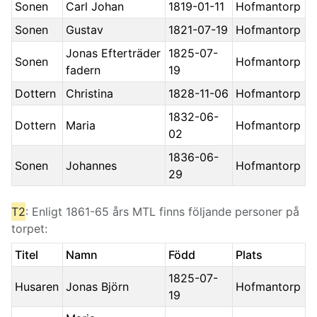
Sonen
Carl Johan
1819-01-11
Hofmantorp
Sonen
Gustav
1821-07-19
Hofmantorp
Jonas Efterträder
1825-07-
Sonen
Hofmantorp
fadern
19
Dottern
Christina
1828-11-06
Hofmantorp
1832-06-
Dottern
Maria
Hofmantorp
02
1836-06-
Sonen
Johannes
Hofmantorp
29
T2
: Enligt 1861-65 års MTL finns följande personer på
torpet:
Titel
Namn
Född
Plats
1825-07-
Husaren
Jonas Björn
Hofmantorp
19