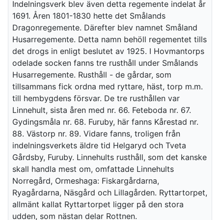
Indelningsverk blev även detta regemente indelat år
1691. Åren 1801-1830 hette det Smålands
Dragonregemente. Därefter blev namnet Småland
Husarregemente. Detta namn behöll regementet tills
det drogs in enligt beslutet av 1925. I Hovmantorps
odelade socken fanns tre rusthåll under Smålands
Husarregemente. Rusthåll - de gårdar, som
tillsammans fick ordna med ryttare, häst, torp m.m.
till hembygdens försvar. De tre rusthållen var
Linnehult, sista åren med nr. 66. Feteboda nr. 67.
Gydingsmåla nr. 68. Furuby, här fanns Kårestad nr.
88. Västorp nr. 89. Vidare fanns, troligen från
indelningsverkets äldre tid Helgaryd och Tveta
Gårdsby, Furuby. Linnehults rusthåll, som det kanske
skall handla mest om, omfattade Linnehults
Norregård, Ormeshaga: Fiskargårdarna,
Ryagårdarna, Näsgård och Lillagården. Ryttartorpet,
allmänt kallat Ryttartorpet ligger på den stora
udden, som nästan delar Rottnen.